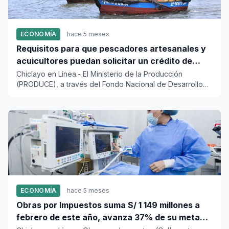
ECONOMÍA
hace 5 meses
Requisitos para que pescadores artesanales y
acuicultores puedan solicitar un crédito de
hasta S/192 500
Chiclayo en Línea.- El Ministerio de la Producción
(PRODUCE), a través del Fondo Nacional de Desarrollo
Pesquero (FONDEP...
ECONOMÍA
hace 5 meses
Obras por Impuestos suma S/ 1 149 millones a
febrero de este año, avanza 37% de su meta