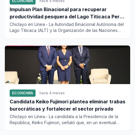
ECONOMÍA
hace 4 meses
Impulsan Plan Binacional para recuperar
productividad pesquera del Lago Titicaca Perú-
Bolivia
Chiclayo en Línea.- La Autoridad Binacional Autónoma del
Lago Titicaca (ALT) y la Organización de las Naciones
Unidas pa...
ECONOMÍA
hace 4 meses
Candidata Keiko Fujimori plantea eliminar trabas
burocráticas y fortalecer el sector privado
Chiclayo en Línea.- La candidata a la Presidencia de la
República, Keiko Fujimori, señaló que, en un eventual
gobierno d...