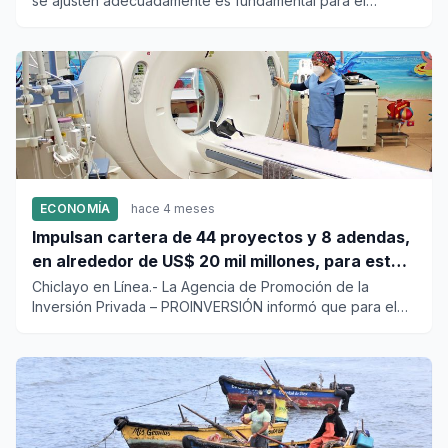
se ajusten adecuadamente es fundamental para el
bienestar de los...
ECONOMÍA
hace 4 meses
Impulsan cartera de 44 proyectos y 8 adendas,
en alrededor de US$ 20 mil millones, para este
año
Chiclayo en Línea.- La Agencia de Promoción de la
Inversión Privada – PROINVERSIÓN informó que para el
año 2026 impulsa...