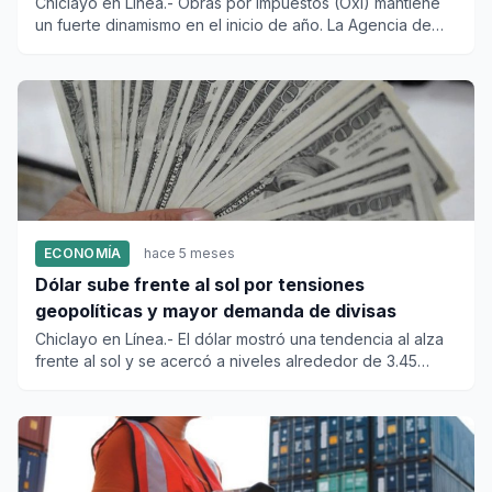
anual
Chiclayo en Línea.- Obras por Impuestos (OxI) mantiene
un fuerte dinamismo en el inicio de año. La Agencia de
Promoción...
ECONOMÍA
hace 5 meses
Dólar sube frente al sol por tensiones
geopolíticas y mayor demanda de divisas
Chiclayo en Línea.- El dólar mostró una tendencia al alza
frente al sol y se acercó a niveles alrededor de 3.45
soles im...