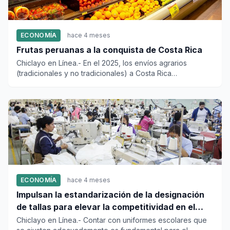
ECONOMÍA
hace 4 meses
Frutas peruanas a la conquista de Costa Rica
Chiclayo en Línea.- En el 2025, los envíos agrarios
(tradicionales y no tradicionales) a Costa Rica
ascendieron a US$ 52...
ECONOMÍA
hace 4 meses
Impulsan la estandarización de la designación
de tallas para elevar la competitividad en el
sector textil
Chiclayo en Línea.- Contar con uniformes escolares que