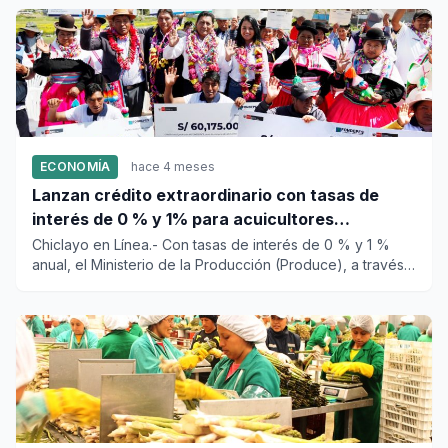
ECONOMÍA
hace 4 meses
Lanzan crédito extraordinario con tasas de
interés de 0 % y 1% para acuicultores
afectados por lluvias e inundaciones
Chiclayo en Línea.- Con tasas de interés de 0 % y 1 %
anual, el Ministerio de la Producción (Produce), a través
del Fond...