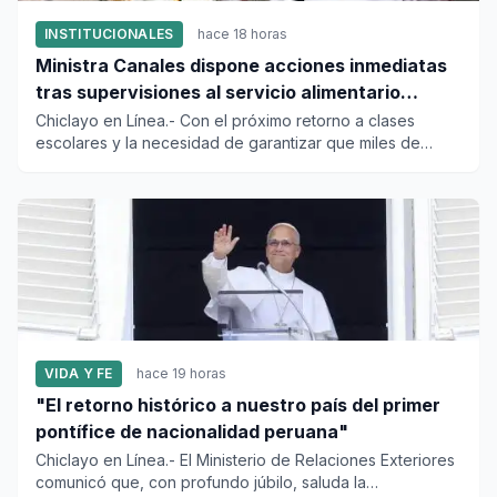
INSTITUCIONALES
hace 18 horas
Ministra Canales dispone acciones inmediatas
tras supervisiones al servicio alimentario
escolar
Chiclayo en Línea.- Con el próximo retorno a clases
escolares y la necesidad de garantizar que miles de
estudiantes reci...
VIDA Y FE
hace 19 horas
"El retorno histórico a nuestro país del primer
pontífice de nacionalidad peruana"
Chiclayo en Línea.- El Ministerio de Relaciones Exteriores
comunicó que, con profundo júbilo, saluda la