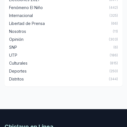
Fenómeno El Niño
(442)
Internacional
(325)
Libertad de Prensa
(66)
Nosotros
(11)
Opinión
(303)
SNP
(6)
UTP
(186)
Culturales
(815)
Deportes
(250)
Distritos
(344)
Chiclayo en Línea