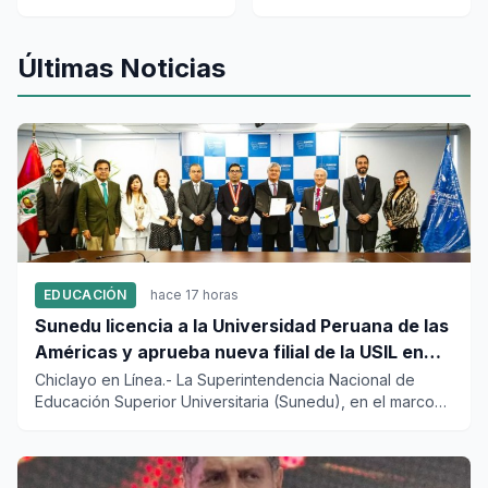
identidad chiclayana
misa multitudinaria
que cautivaron al
con la Santísima
Últimas Noticias
papa León XIV?
Cruz de Motupe
EDUCACIÓN
hace 17 horas
Sunedu licencia a la Universidad Peruana de las
Américas y aprueba nueva filial de la USIL en
Arequipa
Chiclayo en Línea.- La Superintendencia Nacional de
Educación Superior Universitaria (Sunedu), en el marco
de sus compet...