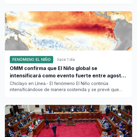
confirmación ofi...
FENÓMENO EL NIÑO
hace 1 día
OMM confirma que El Niño global se
intensificará como evento fuerte entre agosto
y octubre
Chiclayo en Línea.- El fenómeno El Niño continúa
intensificándose de manera sostenida y se prevé que
domine los patrones...