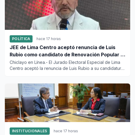
POLÍTICA
hace 17 horas
JEE de Lima Centro aceptó renuncia de Luis
Rubio como candidato de Renovación Popular a
la Alcaldía de Lima
Chiclayo en Línea.- El Jurado Electoral Especial de Lima
Centro aceptó la renuncia de Luis Rubio a su candidatura
al car...
INSTITUCIONALES
hace 17 horas