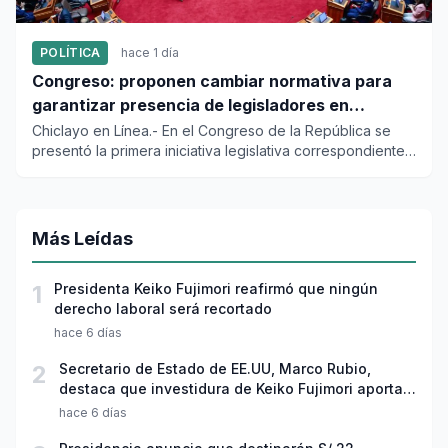
POLÍTICA
hace 1 día
Congreso: proponen cambiar normativa para
garantizar presencia de legisladores en
sesiones parlamentarias
Chiclayo en Línea.- En el Congreso de la República se
presentó la primera iniciativa legislativa correspondiente
al peri...
Más Leídas
1
Presidenta Keiko Fujimori reafirmó que ningún
derecho laboral será recortado
hace 6 días
2
Secretario de Estado de EE.UU, Marco Rubio,
destaca que investidura de Keiko Fujimori aporta
estabilidad política al Perú
hace 6 días