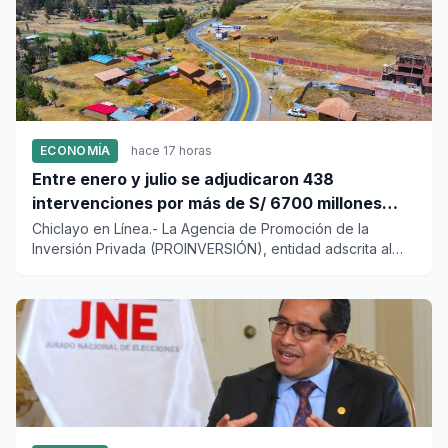
ECONOMÍA
hace 17 horas
Entre enero y julio se adjudicaron 438
intervenciones por más de S/ 6700 millones
mediante OxI
Chiclayo en Línea.- La Agencia de Promoción de la
Inversión Privada (PROINVERSIÓN), entidad adscrita al
Ministerio de Ec...