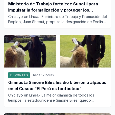
Ministerio de Trabajo fortalece Sunafil para
impulsar la formalización y proteger los
derechos laborales
Chiclayo en Línea.- El ministro de Trabajo y Promoción del
Empleo, Juan Sheput, propuso la designación de Evelin
Mirella...
DEPORTES
hace 17 horas
Gimnasta Simone Biles les dio biberón a alpacas
en el Cusco: "El Perú es fantástico"
Chiclayo en Línea.- La mejor gimnasta de todos los
tiempos, la estadounidense Simone Biles, quedó
encantada con la visit...