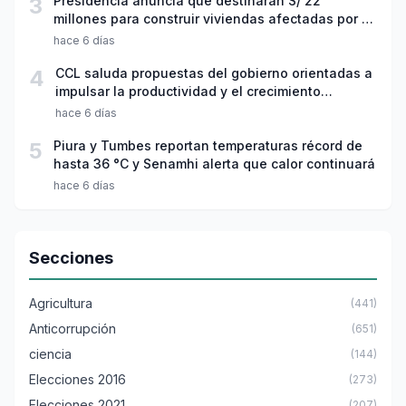
3
Presidencia anuncia que destinarán S/ 22
millones para construir viviendas afectadas por el
sismo en Junín
hace 6 días
4
CCL saluda propuestas del gobierno orientadas a
impulsar la productividad y el crecimiento
económico
hace 6 días
5
Piura y Tumbes reportan temperaturas récord de
hasta 36 °C y Senamhi alerta que calor continuará
hace 6 días
Secciones
Agricultura
(441)
Anticorrupción
(651)
ciencia
(144)
Elecciones 2016
(273)
Elecciones 2021
(207)