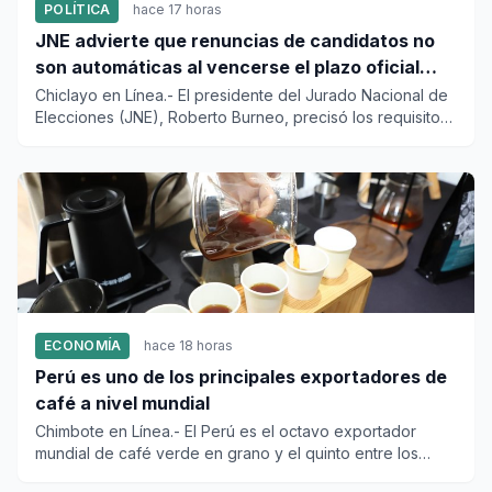
POLÍTICA
hace 17 horas
JNE advierte que renuncias de candidatos no
son automáticas al vencerse el plazo oficial
este 5 de agosto
Chiclayo en Línea.- El presidente del Jurado Nacional de
Elecciones (JNE), Roberto Burneo, precisó los requisitos
legale...
ECONOMÍA
hace 18 horas
Perú es uno de los principales exportadores de
café a nivel mundial
Chimbote en Línea.- El Perú es el octavo exportador
mundial de café verde en grano y el quinto entre los
países producto...