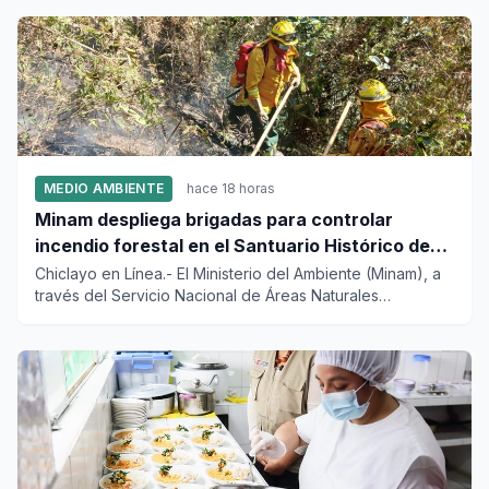
MEDIO AMBIENTE
hace 18 horas
Minam despliega brigadas para controlar
incendio forestal en el Santuario Histórico de
Machupicchu
Chiclayo en Línea.- El Ministerio del Ambiente (Minam), a
través del Servicio Nacional de Áreas Naturales
Protegidas por...