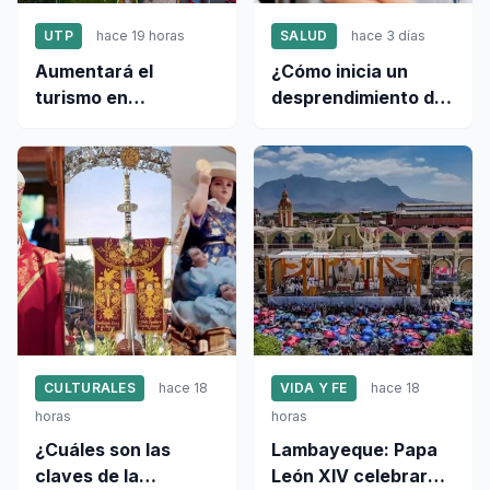
UTP
hace 19 horas
SALUD
hace 3 días
Aumentará el
¿Cómo inicia un
turismo en
desprendimiento de
Lambayeque: ¿qué
retina y qué notan
hacer si tengo un
los pacientes?
negocio
gastronómico?
CULTURALES
hace 18
VIDA Y FE
hace 18
horas
horas
¿Cuáles son las
Lambayeque: Papa
claves de la
León XIV celebrará