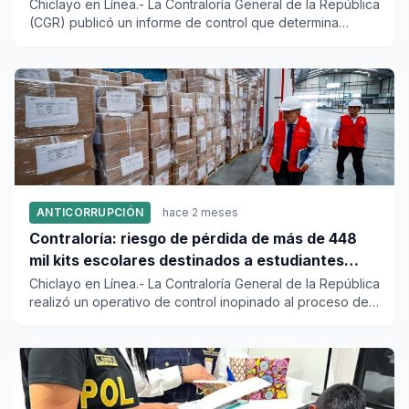
primera vuelta electoral
Chiclayo en Línea.- La Contraloría General de la República
(CGR) publicó un informe de control que determina
presunta re...
ANTICORRUPCIÓN
hace 2 meses
Contraloría: riesgo de pérdida de más de 448
mil kits escolares destinados a estudiantes
vulnerables
Chiclayo en Línea.- La Contraloría General de la República
realizó un operativo de control inopinado al proceso de
adqui...