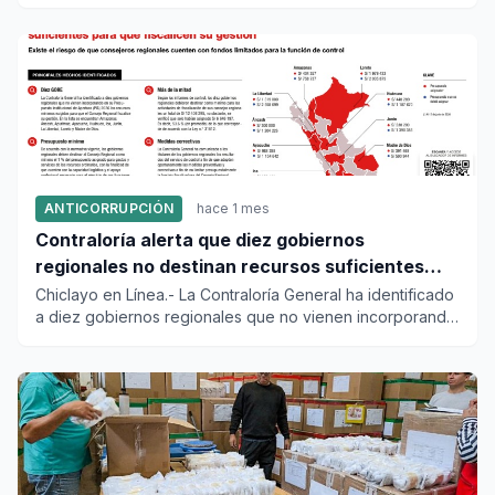
informaci...
ANTICORRUPCIÓN
hace 1 mes
Contraloría alerta que diez gobiernos
regionales no destinan recursos suficientes
para que fiscalicen su gestión
Chiclayo en Línea.- La Contraloría General ha identificado
a diez gobiernos regionales que no vienen incorporando
en su...