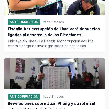
ANTICORRUPCIÓN
hace 3 meses
Fiscalía Anticorrupción de Lima verá denuncias
ligadas al desarrollo de las Elecciones
Generales 2026
Chiclayo en Línea.- La Fiscalía Anticorrupción de Lima
estará a cargo de investigar todas las denuncias
presentadas —y l...
ANTICORRUPCIÓN
hace 3 meses
Revelaciones sobre Juan Phang y su rol en el