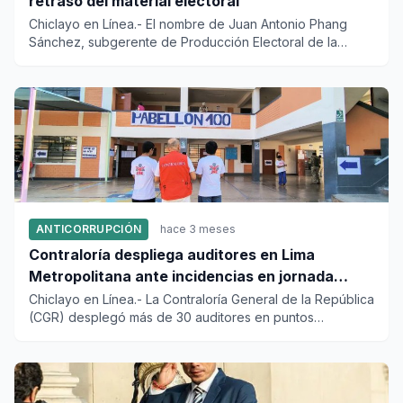
retraso del material electoral
Chiclayo en Línea.- El nombre de Juan Antonio Phang
Sánchez, subgerente de Producción Electoral de la
Oficina Nacional d...
ANTICORRUPCIÓN
hace 3 meses
Contraloría despliega auditores en Lima
Metropolitana ante incidencias en jornada
electoral
Chiclayo en Línea.- La Contraloría General de la República
(CGR) desplegó más de 30 auditores en puntos
estratégicos de...