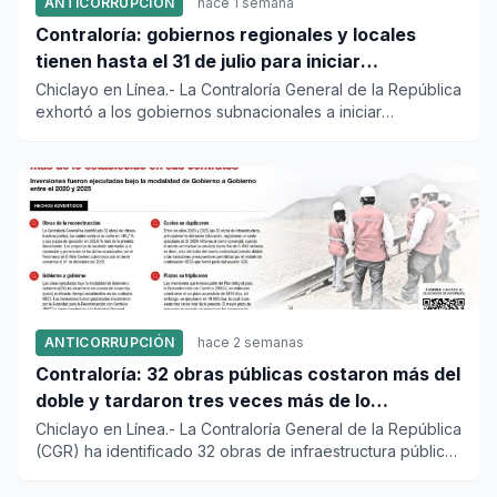
ANTICORRUPCIÓN
hace 1 semana
Contraloría: gobiernos regionales y locales
tienen hasta el 31 de julio para iniciar
transferencia de gestión
Chiclayo en Línea.- La Contraloría General de la República
exhortó a los gobiernos subnacionales a iniciar
oportunamente...
ANTICORRUPCIÓN
hace 2 semanas
Contraloría: 32 obras públicas costaron más del
doble y tardaron tres veces más de lo
establecido en sus contratos
Chiclayo en Línea.- La Contraloría General de la República
(CGR) ha identificado 32 obras de infraestructura pública,
la...