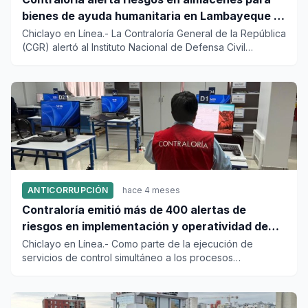
bienes de ayuda humanitaria en Lambayeque y
otras regiones
Chiclayo en Línea.- La Contraloría General de la República
(CGR) alertó al Instituto Nacional de Defensa Civil
(Indeci)...
ANTICORRUPCIÓN
hace 4 meses
Contraloría emitió más de 400 alertas de
riesgos en implementación y operatividad de
Oficinas Descentralizadas de Procesos
Chiclayo en Línea.- Como parte de la ejecución de
servicios de control simultáneo a los procesos
Electorales
electorales 2026, la Co...