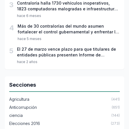
3
Contraloría halla 1730 vehículos inoperativos,
1823 computadoras malogradas e infraestructura
deficiente tras operativo en comisarías
hace 6 meses
4
Más de 30 contralorías del mundo asumen
fortalecer el control gubernamental y enfrentar la
corrupción transnacional
hace 5 meses
5
El 27 de marzo vence plazo para que titulares de
entidades públicas presenten Informe de
Rendición de Cuentas Anual del 2023
hace 2 años
Secciones
Agricultura
(441)
Anticorrupción
(651)
ciencia
(144)
Elecciones 2016
(273)