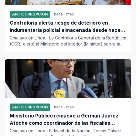
ANTICORRUPCIÓN
hace 1 mes
Contraloría alerta riesgo de deterioro en
indumentaria policial almacenada desde hace
diez meses
Chiclayo en Línea.- La Contraloría General de la República
(CGR) alertó al Ministerio del Interior (Mininter) sobre la
e...
ANTICORRUPCIÓN
hace 1 mes
Ministerio Público remueve a Germán Juárez
Atoche como coordinador de las fiscalías
especializadas de lavado de activos
Chiclayo en Línea.- El fiscal de la Nación, Tomás Gálvez,