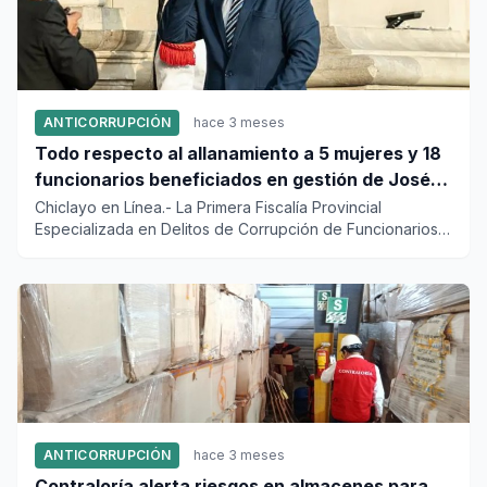
ANTICORRUPCIÓN
hace 3 meses
Todo respecto al allanamiento a 5 mujeres y 18
funcionarios beneficiados en gestión de José
Jerí
Chiclayo en Línea.- La Primera Fiscalía Provincial
Especializada en Delitos de Corrupción de Funcionarios
ejecutó un meg...
ANTICORRUPCIÓN
hace 3 meses
Contraloría alerta riesgos en almacenes para