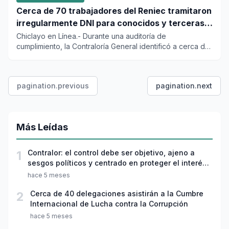
Cerca de 70 trabajadores del Reniec tramitaron
irregularmente DNI para conocidos y terceras
personas
Chiclayo en Línea.- Durante una auditoría de
cumplimiento, la Contraloría General identificó a cerca de
70 servidores de...
pagination.previous
pagination.next
Más Leídas
1
Contralor: el control debe ser objetivo, ajeno a
sesgos políticos y centrado en proteger el interés
público
hace 5 meses
2
Cerca de 40 delegaciones asistirán a la Cumbre
Internacional de Lucha contra la Corrupción
hace 5 meses