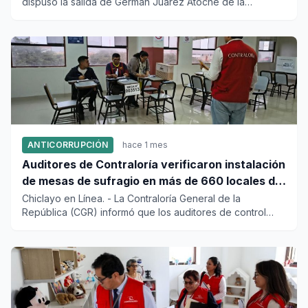
dispuso la salida de Germán Juárez Atoche de la
coordinación n...
ANTICORRUPCIÓN
hace 1 mes
Auditores de Contraloría verificaron instalación
de mesas de sufragio en más de 660 locales de
votación a nivel nacional
Chiclayo en Línea. - La Contraloría General de la
República (CGR) informó que los auditores de control
desplegados en to...