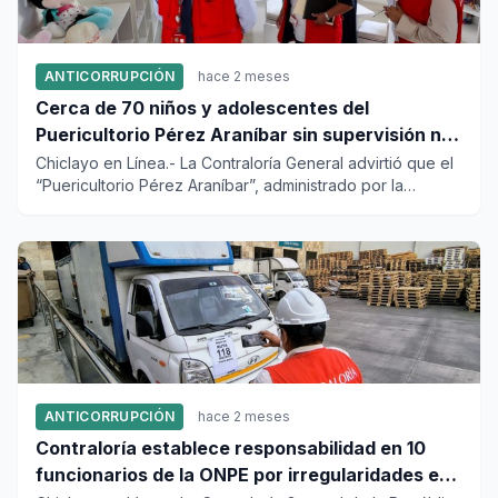
ANTICORRUPCIÓN
hace 2 meses
Cerca de 70 niños y adolescentes del
Puericultorio Pérez Araníbar sin supervisión ni
seguimiento integral
Chiclayo en Línea.- La Contraloría General advirtió que el
“Puericultorio Pérez Araníbar”, administrado por la
Sociedad...
ANTICORRUPCIÓN
hace 2 meses
Contraloría establece responsabilidad en 10
funcionarios de la ONPE por irregularidades en