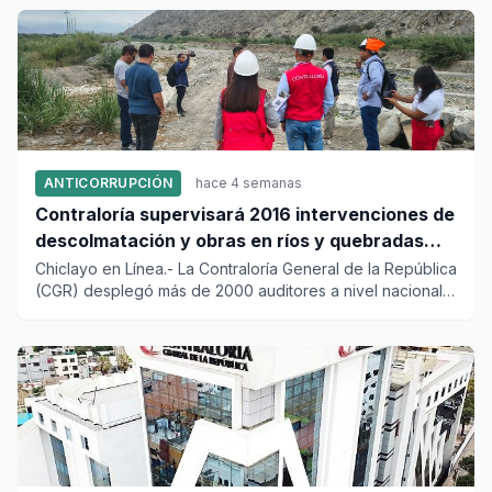
ANTICORRUPCIÓN
hace 4 semanas
Contraloría supervisará 2016 intervenciones de
descolmatación y obras en ríos y quebradas
para afrontar al Fenómeno El Niño
Chiclayo en Línea.- La Contraloría General de la República
(CGR) desplegó más de 2000 auditores a nivel nacional
para ej...