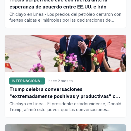
esperanza de acuerdo entre EE.UU. e Irán
Chiclayo en Línea.- Los precios del petróleo cerraron con
fuertes caídas el miércoles por las declaraciones de
Donald Tr...
INTERNACIONAL
hace 2 meses
Trump celebra conversaciones
"extremadamente positivas y productivas" con
Xi Jinping
Chiclayo en Línea.- El presidente estadounidense, Donald
Trump, afirmó este jueves que las conversaciones
sostenidas con...