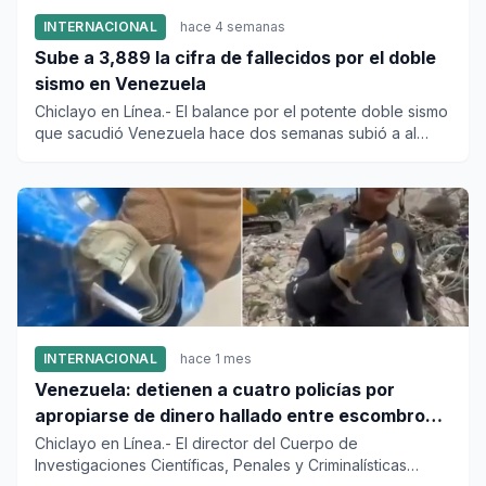
INTERNACIONAL
hace 4 semanas
Sube a 3,889 la cifra de fallecidos por el doble
sismo en Venezuela
Chiclayo en Línea.- El balance por el potente doble sismo
que sacudió Venezuela hace dos semanas subió a al
menos 3,889...
INTERNACIONAL
hace 1 mes
Venezuela: detienen a cuatro policías por
apropiarse de dinero hallado entre escombros
de viviendas colapsadas en La Guaira
Chiclayo en Línea.- El director del Cuerpo de
Investigaciones Científicas, Penales y Criminalísticas