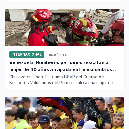
(CICPC) dio cuenta...
INTERNACIONAL
hace 1 mes
Venezuela: Bomberos peruanos rescatan a
mujer de 60 años atrapada entre escombros de
edificio en La Guaira
Chiclayo en Línea.-El Equipo USAR del Cuerpo de
Bomberos Voluntarios del Perú rescató a una mujer de 60
años, de entre l...