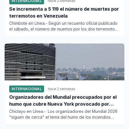
INTERNACIONAL
hace 2 semanas
Se incrementa a 5 119 el número de muertes por
terremotos en Venezuela
Chimbote en Línea.- Según un recuento oficial publicado
el sábado, el número de muertos por los dos terremotos
que azota...
INTERNACIONAL
hace 2 semanas
Organizadores del Mundial preocupados por el
humo que cubre Nueva York provocado por
incendios forestales en Canadá
Chiclayo en Línea.- Los organizadores del Mundial 2026
"siguen de cerca" el tema del humo de los incendios
forestales e...