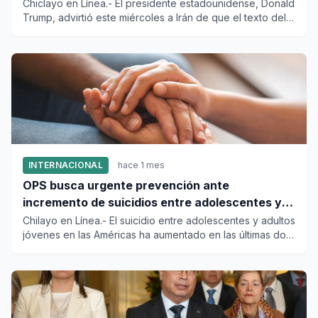
Chiclayo en Línea.- El presidente estadounidense, Donald
Trump, advirtió este miércoles a Irán de que el texto del
acuer...
INTERNACIONAL
hace 1 mes
OPS busca urgente prevención ante
incremento de suicidios entre adolescentes y
adultos en las Américas
Chilayo en Línea.- El suicidio entre adolescentes y adultos
jóvenes en las Américas ha aumentado en las últimas dos
déca...