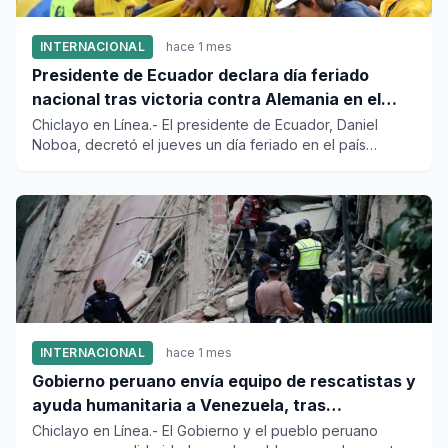
INTERNACIONAL
hace 1 mes
Presidente de Ecuador declara día feriado
nacional tras victoria contra Alemania en el
Mundial
Chiclayo en Línea.- El presidente de Ecuador, Daniel
Noboa, decretó el jueves un día feriado en el país
sudamericano, tr...
INTERNACIONAL
hace 1 mes
Gobierno peruano envía equipo de rescatistas y
ayuda humanitaria a Venezuela, tras
devastador terremoto
Chiclayo en Línea.- El Gobierno y el pueblo peruano