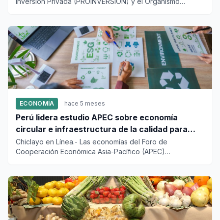
Inversión Privada (PROINVERSIÓN) y el Organismo
Supervisor de la Inver...
ECONOMÍA
hace 5 meses
Perú lidera estudio APEC sobre economía
circular e infraestructura de la calidad para
empresas
Chiclayo en Línea.- Las economías del Foro de
Cooperación Económica Asia-Pacífico (APEC)
identificaron 13 buenas práctic...