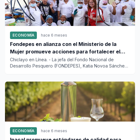
ECONOMÍA
hace 6 meses
Fondepes en alianza con el Ministerio de la
Mujer promueve acciones para fortalecer el
empoderamiento económico de mujeres
Chiclayo en Línea. - La jefa del Fondo Nacional de
Desarrollo Pesquero (FONDEPES), Katia Novoa Sánchez,
junto a la...
ECONOMÍA
hace 6 meses
Inacal promueve estándares de calidad para