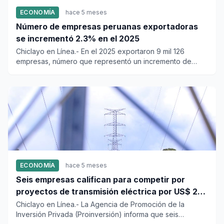
ECONOMÍA
hace 5 meses
Número de empresas peruanas exportadoras
se incrementó 2.3% en el 2025
Chiclayo en Línea.- En el 2025 exportaron 9 mil 126
empresas, número que representó un incremento de
2.3% respecto al 20...
ECONOMÍA
hace 5 meses
Seis empresas califican para competir por
proyectos de transmisión eléctrica por US$ 252
millones
Chiclayo en Línea.- La Agencia de Promoción de la
Inversión Privada (Proinversión) informa que seis