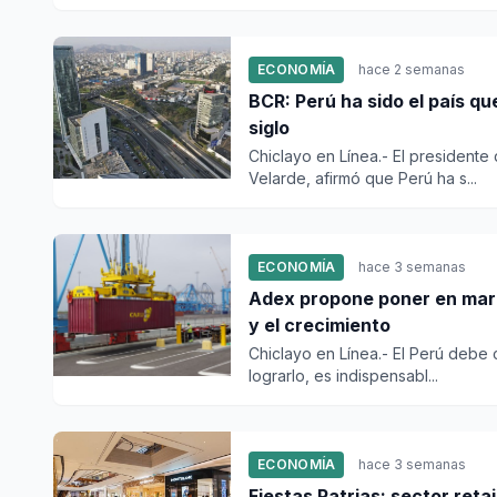
ECONOMÍA
hace 2 semanas
BCR: Perú ha sido el país q
siglo
Chiclayo en Línea.- El presidente
Velarde, afirmó que Perú ha s...
ECONOMÍA
hace 3 semanas
Adex propone poner en marc
y el crecimiento
Chiclayo en Línea.- El Perú debe 
lograrlo, es indispensabl...
ECONOMÍA
hace 3 semanas
Fiestas Patrias: sector reta