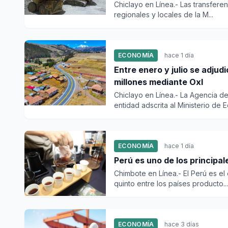
Chiclayo en Línea.- Las transfere
regionales y locales de la M...
ECONOMÍA
hace 1 día
Entre enero y julio se adju
millones mediante OxI
Chiclayo en Línea.- La Agencia d
entidad adscrita al Ministerio de Ec
ECONOMÍA
hace 1 día
Perú es uno de los principa
Chimbote en Línea.- El Perú es e
quinto entre los países producto...
ECONOMÍA
hace 3 días