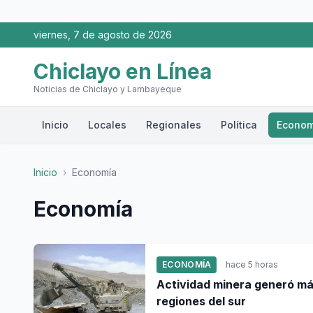
viernes, 7 de agosto de 2026
Chiclayo en Línea
Noticias de Chiclayo y Lambayeque
Inicio
Locales
Regionales
Política
Econom
Inicio
›
Economía
Economía
ECONOMÍA
hace 5 horas
Actividad minera generó más
regiones del sur