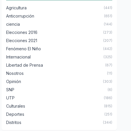
Agricultura
(441)
Anticorrupción
(651)
ciencia
(144)
Elecciones 2016
(273)
Elecciones 2021
(207)
Fenómeno El Niño
(442)
Internacional
(325)
Libertad de Prensa
(67)
Nosotros
(11)
Opinión
(303)
SNP
(6)
UTP
(186)
Culturales
(815)
Deportes
(251)
Distritos
(344)