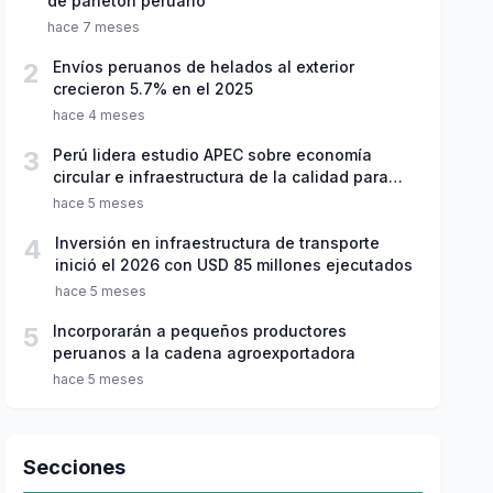
de panetón peruano
hace 7 meses
2
Envíos peruanos de helados al exterior
crecieron 5.7% en el 2025
hace 4 meses
3
Perú lidera estudio APEC sobre economía
circular e infraestructura de la calidad para
empresas
hace 5 meses
4
Inversión en infraestructura de transporte
inició el 2026 con USD 85 millones ejecutados
hace 5 meses
5
Incorporarán a pequeños productores
peruanos a la cadena agroexportadora
hace 5 meses
Secciones