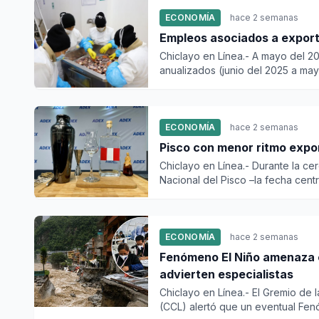
ECONOMÍA
hace 2 semanas
Empleos asociados a expor
Chiclayo en Línea.- A mayo del 20
anualizados (junio del 2025 a mayo
ECONOMÍA
hace 2 semanas
Pisco con menor ritmo expo
Chiclayo en Línea.- Durante la ce
Nacional del Pisco –la fecha centra
ECONOMÍA
hace 2 semanas
Fenómeno El Niño amenaza c
advierten especialistas
Chiclayo en Línea.- El Gremio d
(CCL) alertó que un eventual Fenó