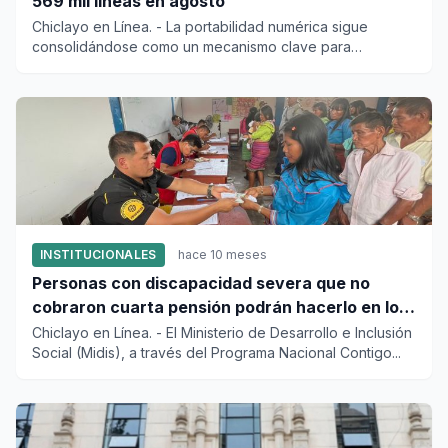
569 mil líneas en agosto
Chiclayo en Línea. - La portabilidad numérica sigue
consolidándose como un mecanismo clave para
dinamizar la compet...
INSTITUCIONALES
hace 10 meses
Personas con discapacidad severa que no
cobraron cuarta pensión podrán hacerlo en los
“carritos pagadores”
Chiclayo en Línea. - El Ministerio de Desarrollo e Inclusión
Social (Midis), a través del Programa Nacional Contigo...