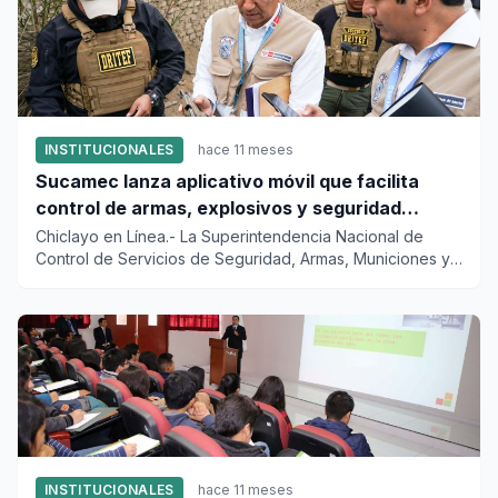
INSTITUCIONALES
hace 11 meses
Sucamec lanza aplicativo móvil que facilita
control de armas, explosivos y seguridad
privada
Chiclayo en Línea.- La Superintendencia Nacional de
Control de Servicios de Seguridad, Armas, Municiones y
Explosivos de...
INSTITUCIONALES
hace 11 meses