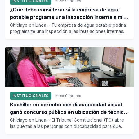
INSTITUCIONALES
hace 9 meses
¿Qué debo considerar si la empresa de agua
potable programa una inspección interna a mi
domicilio?
Chiclayo en Línea. - Tu empresa de agua potable podría
programarte una inspección a las instalaciones internas
de s...
INSTITUCIONALES
hace 9 meses
Bachiller en derecho con discapacidad visual
ganó concurso público en ubicación de técnico
en abogacía en el TC
Chiclayo en Línea. - El Tribunal Constitucional (TC) abre
las puertas a las personas con discapacidad para que
trab...