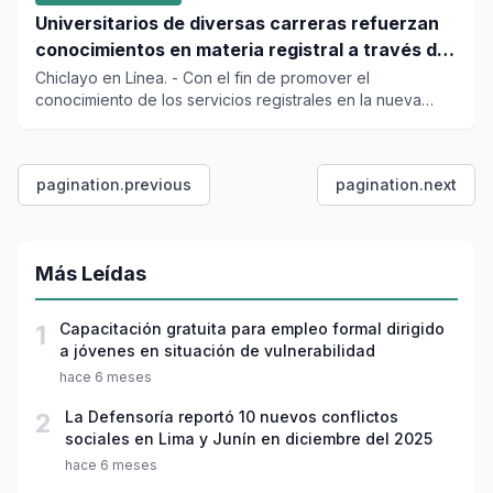
Universitarios de diversas carreras refuerzan
conocimientos en materia registral a través de
“Sunarp: Clase Maestra”
Chiclayo en Línea. - Con el fin de promover el
conocimiento de los servicios registrales en la nueva
generación de...
pagination.previous
pagination.next
Más Leídas
1
Capacitación gratuita para empleo formal dirigido
a jóvenes en situación de vulnerabilidad
hace 6 meses
2
La Defensoría reportó 10 nuevos conflictos
sociales en Lima y Junín en diciembre del 2025
hace 6 meses