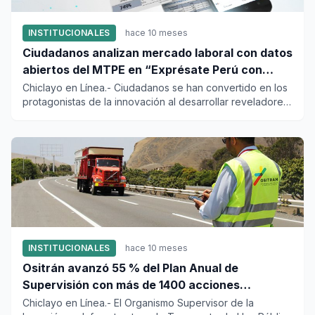
INSTITUCIONALES
hace 10 meses
Ciudadanos analizan mercado laboral con datos
abiertos del MTPE en “Exprésate Perú con
Datos 2025”
Chiclayo en Línea.- Ciudadanos se han convertido en los
protagonistas de la innovación al desarrollar reveladores
anális...
INSTITUCIONALES
hace 10 meses
Ositrán avanzó 55 % del Plan Anual de
Supervisión con más de 1400 acciones
ejecutadas en el año
Chiclayo en Línea.- El Organismo Supervisor de la