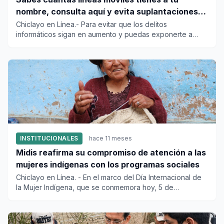
nombre, consulta aquí y evita suplantaciones
de identidad
Chiclayo en Línea.- Para evitar que los delitos
informáticos sigan en aumento y puedas exponerte a
personas inescrupulos...
INSTITUCIONALES
hace 11 meses
Midis reafirma su compromiso de atención a las
mujeres indígenas con los programas sociales
Chiclayo en Línea. - En el marco del Día Internacional de
la Mujer Indígena, que se conmemora hoy, 5 de
setiembre,...