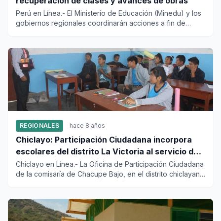
recuperación de clases y avances de obras
Perú en Línea.- El Ministerio de Educación (Minedu) y los
gobiernos regionales coordinarán acciones a fin de
asegur...
REGIONALES
hace 8 años
Chiclayo: Participación Ciudadana incorpora
escolares del distrito La Victoria al servicio de
patrullaje juvenil
Chiclayo en Línea.- La Oficina de Participación Ciudadana
de la comisaría de Chacupe Bajo, en el distrito chiclayano
de...