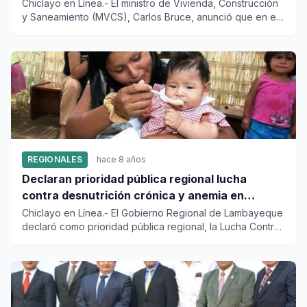
Chiclayo en Línea.- El ministro de Vivienda, Construcción
y Saneamiento (MVCS), Carlos Bruce, anunció que en el
plazo de...
REGIONALES
hace 8 años
Declaran prioridad pública regional lucha
contra desnutrición crónica y anemia en
Lambayeque
Chiclayo en Línea.- El Gobierno Regional de Lambayeque
declaró como prioridad pública regional, la Lucha Contra
la Desnu...