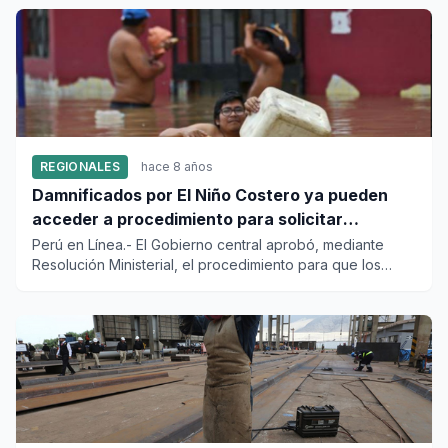
REGIONALES
hace 8 años
Damnificados por El Niño Costero ya pueden
acceder a procedimiento para solicitar
bonificación
Perú en Línea.- El Gobierno central aprobó, mediante
Resolución Ministerial, el procedimiento para que los
damnific...