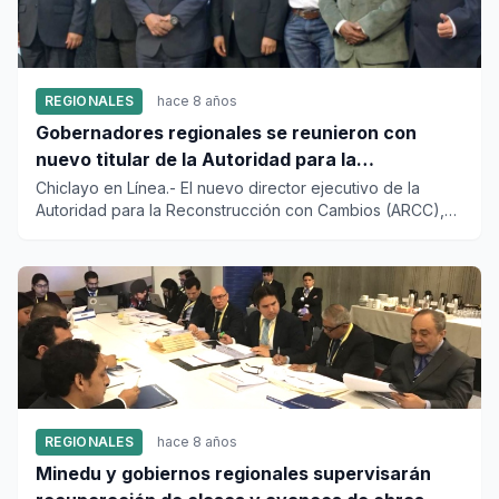
REGIONALES
hace 8 años
Gobernadores regionales se reunieron con
nuevo titular de la Autoridad para la
Reconstrucción con Cambios
Chiclayo en Línea.- El nuevo director ejecutivo de la
Autoridad para la Reconstrucción con Cambios (ARCC),
Edgar Quispe...
REGIONALES
hace 8 años
Minedu y gobiernos regionales supervisarán