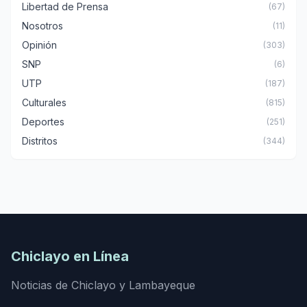
Libertad de Prensa
(67)
Nosotros
(11)
Opinión
(303)
SNP
(6)
UTP
(187)
Culturales
(815)
Deportes
(251)
Distritos
(344)
Chiclayo en Línea
Noticias de Chiclayo y Lambayeque