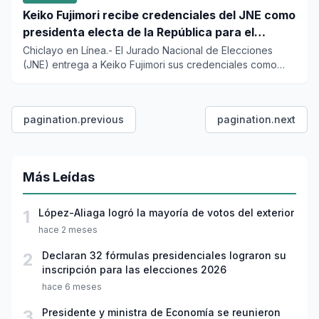
Keiko Fujimori recibe credenciales del JNE como
presidenta electa de la República para el
periodo 2026-2031
Chiclayo en Línea.- El Jurado Nacional de Elecciones
(JNE) entrega a Keiko Fujimori sus credenciales como
presidenta ele...
pagination.previous
pagination.next
Más Leídas
1
López-Aliaga logró la mayoría de votos del exterior
hace 2 meses
2
Declaran 32 fórmulas presidenciales lograron su
inscripción para las elecciones 2026
hace 6 meses
3
Presidente y ministra de Economía se reunieron