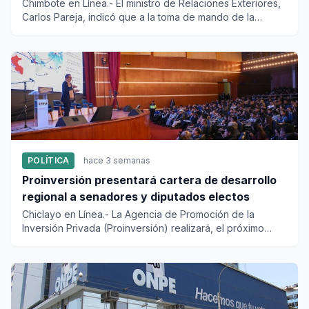
Fujimori
Chimbote en Línea.- El ministro de Relaciones Exteriores,
Carlos Pareja, indicó que a la toma de mando de la
presidenta...
POLÍTICA
hace 3 semanas
Proinversión presentará cartera de desarrollo
regional a senadores y diputados electos
Chiclayo en Línea.- La Agencia de Promoción de la
Inversión Privada (Proinversión) realizará, el próximo
lunes 20 de jul...