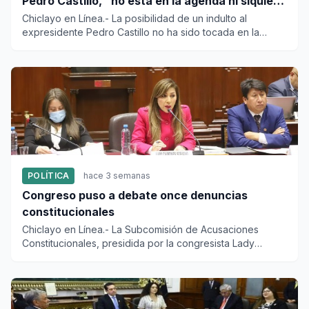
Pedro Castillo, “no está en la agenda ni siquiera
entre rumores”
Chiclayo en Línea.- La posibilidad de un indulto al
expresidente Pedro Castillo no ha sido tocada en la
agenda del Conse...
POLÍTICA
hace 3 semanas
Congreso puso a debate once denuncias
constitucionales
Chiclayo en Línea.- La Subcomisión de Acusaciones
Constitucionales, presidida por la congresista Lady
Camones Soriano, s...