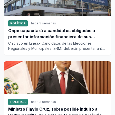
POLÍTICA
hace 3 semanas
Onpe capacitará a candidatos obligados a
presentar información financiera de sus
campañas
Chiclayo en Línea.- Candidatos de las Elecciones
Regionales y Municipales (ERM) deberán presentar ante
la Oficina Nacion...
POLÍTICA
hace 3 semanas
Ministro Flavio Cruz, sobre posible indulto a