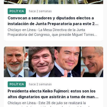
POLÍTICA
hace 2 semanas
Convocan a senadores y diputados electos a
instalación de Junta Preparatoria para este 24
de julio
Chiclayo en Línea.- La Mesa Directiva de la Junta
Preparatoria del Congreso, que preside Miguel Torres
Morales, citó a l...
POLÍTICA
hace 2 semanas
Presidenta electa Keiko Fujimori: estos son los
altos dignatarios que asistirán a toma de mando
presidencial
Chiclayo en Línea.- Este 28 de julio se realizará la