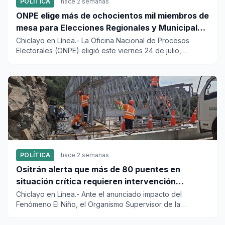
POLÍTICA
hace 2 semanas
ONPE elige más de ochocientos mil miembros de
mesa para Elecciones Regionales y Municipales
2026
Chiclayo en Línea.- La Oficina Nacional de Procesos
Electorales (ONPE) eligió este viernes 24 de julio,
mediante sorteo...
POLÍTICA
hace 2 semanas
Ositrán alerta que más de 80 puentes en
situación crítica requieren intervención
urgente del MTC ante el FEN
Chiclayo en Línea.- Ante el anunciado impacto del
Fenómeno El Niño, el Organismo Supervisor de la
Inversión en Infraestr...