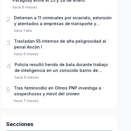
Paraguay entre el 25 y 28 de enero
hace 6 meses
2
Detienen a 11 criminales por sicariato, extorsión
y atentados a empresas de transporte y
colegios de Chiclayo y Trujillo
hace 1 año
3
Trasladan 55 internos de alta peligrosidad al
penal Ancón I
hace 6 meses
4
Policía resultó herido de bala durante trabajo
de inteligencia en un conocido barrio de
Chiclayo
hace 6 meses
5
Tras feminicidio en Olmos PNP investiga a
sospechosos y móvil del crimen
hace 7 meses
Secciones