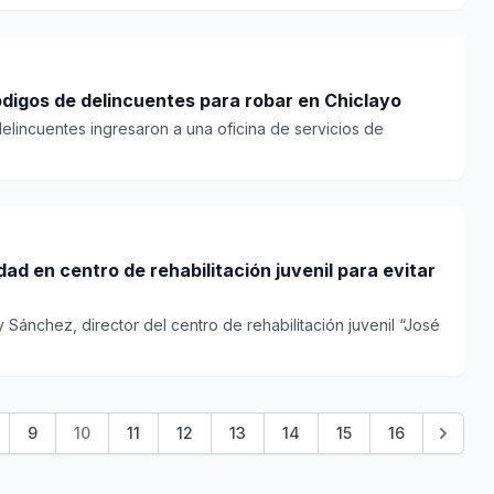
igos de delincuentes para robar en Chiclayo
delincuentes ingresaron a una oficina de servicios de
ad en centro de rehabilitación juvenil para evitar
 Sánchez, director del centro de rehabilitación juvenil “José
9
10
11
12
13
14
15
16