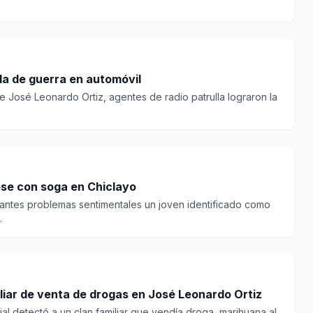
a de guerra en automóvil
 de José Leonardo Ortiz, agentes de radio patrulla lograron la
se con soga en Chiclayo
stantes problemas sentimentales un joven identificado como
.
rticula clan familiar de venta de drogas en José Leonardo Ortiz
ial detectó a un clan familiar que vendía droga, marihuana al