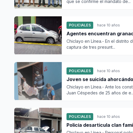
que se confirme el mandato de...
POLICIALES
hace 10 años
Agentes encuentran granad
Chiclayo en Línea.- En el distrito
captura de tres presunt...
POLICIALES
hace 10 años
Joven se suicida ahorcándo
Chiclayo en Línea.- Ante los con
Juan Céspedes de 25 años de e..
POLICIALES
hace 10 años
Policía desa
Chiclayo en Línea.- Personal polic