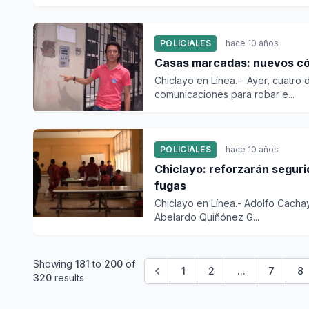
POLICIALES
hace 10 años
Casas marcadas: nuevos cód
Chiclayo en Línea.- Ayer, cuatro 
comunicaciones para robar e...
POLICIALES
hace 10 años
Chiclayo: reforzarán segurid
fugas
Chiclayo en Línea.- Adolfo Cachay
Abelardo Quiñónez G...
Showing
181
to
200
of
1
2
...
7
8
320
results