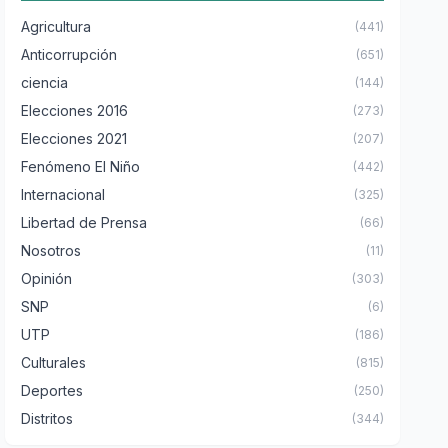
Agricultura
(441)
Anticorrupción
(651)
ciencia
(144)
Elecciones 2016
(273)
Elecciones 2021
(207)
Fenómeno El Niño
(442)
Internacional
(325)
Libertad de Prensa
(66)
Nosotros
(11)
Opinión
(303)
SNP
(6)
UTP
(186)
Culturales
(815)
Deportes
(250)
Distritos
(344)