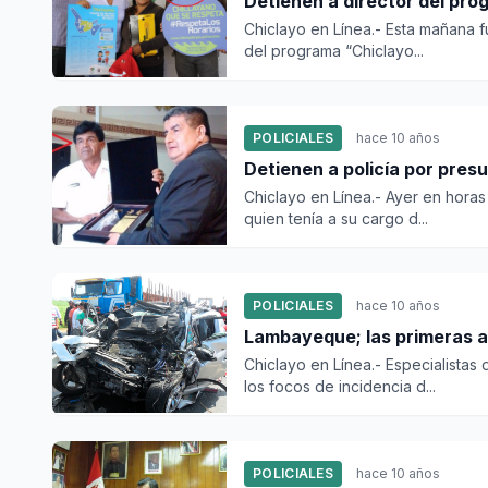
Detienen a director del pro
Chiclayo en Línea.- Esta mañana f
del programa “Chiclayo...
POLICIALES
hace 10 años
Detienen a poli
Chiclayo en Línea.- Ayer en horas 
quien tenía a su cargo d...
POLICIALES
hace 10 años
Lambayeque; las primeras ac
Chiclayo en Línea.- Especialistas 
los focos de incidencia d...
POLICIALES
hace 10 años