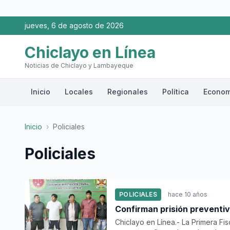
jueves, 6 de agosto de 2026
Chiclayo en Línea
Noticias de Chiclayo y Lambayeque
Inicio
Locales
Regionales
Política
Econom
Inicio
›
Policiales
Policiales
POLICIALES
hace 10 años
Confirman prisión preventiv
Chiclayo en Línea.- La Primera F