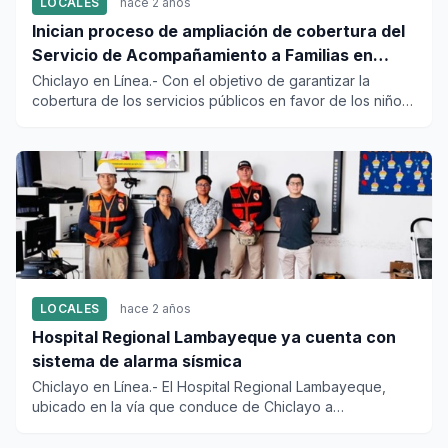
LOCALES
hace 2 años
Inician proceso de ampliación de cobertura del
Servicio de Acompañamiento a Familias en
Lambayeque
Chiclayo en Línea.- Con el objetivo de garantizar la
cobertura de los servicios públicos en favor de los niños
menores d...
LOCALES
hace 2 años
Hospital Regional Lambayeque ya cuenta con
sistema de alarma sísmica
Chiclayo en Línea.- El Hospital Regional Lambayeque,
ubicado en la vía que conduce de Chiclayo a
Lambayeque, ya cuenta c...