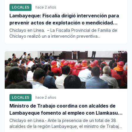
LOCALES
hace 2 años
Lambayeque: Fiscalía dirigió intervención para
prevenir actos de explotación o mendicidad
infantil
Chiclayo en Línea. – La Fiscalía Provincial de Familia de
Chiclayo realizó un a intervención preventiva...
LOCALES
hace 2 años
Ministro de Trabajo coordina con alcaldes de
Lambayeque fomento al empleo con Llamkasun
Perú
Chiclayo en Línea.- Ante la presencia de un total de 38
alcaldes de la región Lambayeque, el ministro de Trabajo