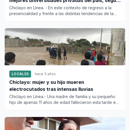
mejores universidades privadas del país, según
encuesta
Chiclayo en Línea. - En este contexto de regreso a la
presencialidad y frente a las distintas tendencias de la
educación...
LOCALES
hace 3 años
Chiclayo: mujer y su hijo mueren
electrocutados tras intensas lluvias
Chiclayo en Línea.- Una madre de familia y su pequeño
hijo de apenas 11 años de edad fallecieron esta tarde en
pleno cen...