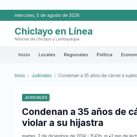
miércoles, 5 de agosto de 2026
Chiclayo en Línea
Noticias de Chiclayo y Lambayeque
Inicio
Locales
Regionales
Política
Econom
Inicio
›
Judiciales
›
Condenan a 35 años de cárcel a sujeto
JUDICIALES
Condenan a 35 años de cá
violar a su hijastra
martes, 2 de diciembre de 2014 - 11:47p. m.
•
2 min de lec