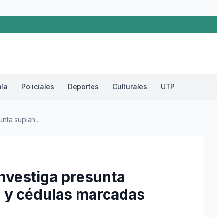
ía
Policiales
Deportes
Culturales
UTP
nta suplan...
investiga presunta
d y cédulas marcadas