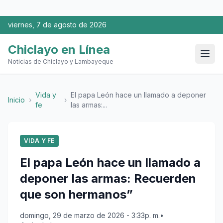
viernes, 7 de agosto de 2026
Chiclayo en Línea
Noticias de Chiclayo y Lambayeque
Vida y
El papa León hace un llamado a deponer
Inicio
›
›
fe
las armas:...
VIDA Y FE
El papa León hace un llamado a
deponer las armas: Recuerden
que son hermanos”
domingo, 29 de marzo de 2026 - 3:33p. m.
•