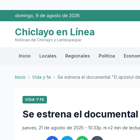
domingo, 9 de agosto de 2026
Chiclayo en Línea
Noticias de Chiclayo y Lambayeque
Inicio
Locales
Regionales
Política
Econom
Inicio
›
Vida y fe
›
Se estrena el documental "El apóstol d
VIDA Y FE
Se estrena el documental 
jueves, 21 de agosto de 2025 - 10:33p. m.
•
2 min de lectu