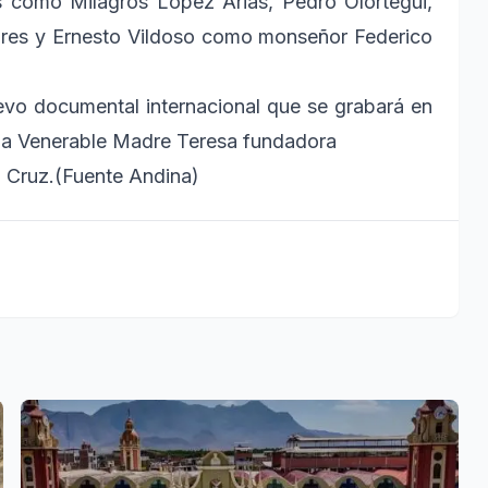
s como Milagros López Arias, Pedro Olortegui,
ores y Ernesto Vildoso como monseñor Federico
evo documental internacional que se grabará en
da la Venerable Madre Teresa fundadora
 Cruz.(Fuente Andina)