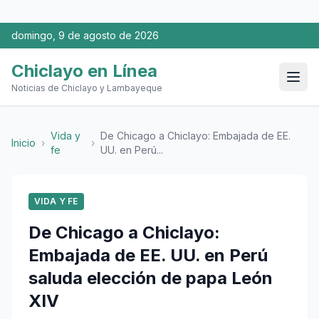
domingo, 9 de agosto de 2026
Chiclayo en Línea
Noticias de Chiclayo y Lambayeque
Vida y
De Chicago a Chiclayo: Embajada de EE.
Inicio
›
›
fe
UU. en Perú...
VIDA Y FE
De Chicago a Chiclayo:
Embajada de EE. UU. en Perú
saluda elección de papa León
XIV