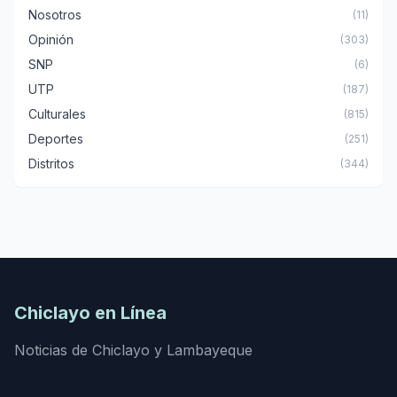
Nosotros
(11)
Opinión
(303)
SNP
(6)
UTP
(187)
Culturales
(815)
Deportes
(251)
Distritos
(344)
Chiclayo en Línea
Noticias de Chiclayo y Lambayeque