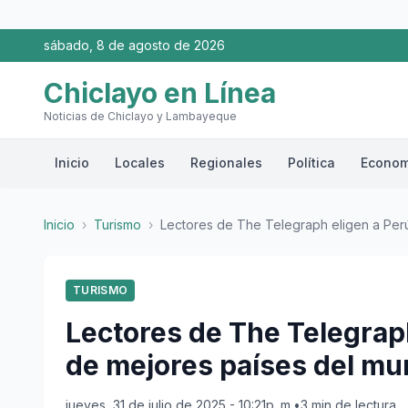
sábado, 8 de agosto de 2026
Chiclayo en Línea
Noticias de Chiclayo y Lambayeque
Inicio
Locales
Regionales
Política
Econom
Inicio
›
Turismo
›
Lectores de The Telegraph eligen a Perú
TURISMO
Lectores de The Telegraph
de mejores países del mun
jueves, 31 de julio de 2025 - 10:21p. m.
•
3 min de lectura