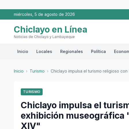
miércoles, 5 de agosto de 2026
Chiclayo en Línea
Noticias de Chiclayo y Lambayeque
Inicio
Locales
Regionales
Política
Econom
Inicio
›
Turismo
›
Chiclayo impulsa el turismo religioso con l
TURISMO
Chiclayo impulsa el turism
exhibición museográfica 
XIV"