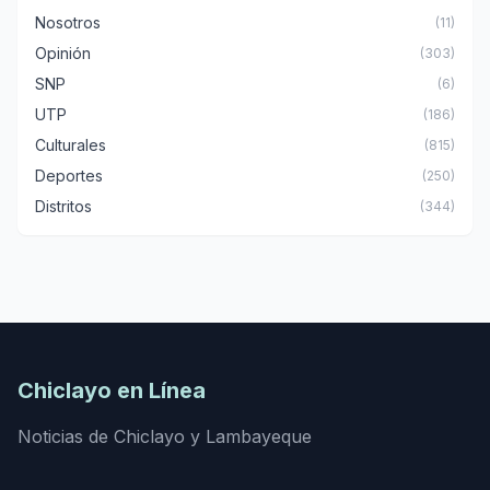
Nosotros
(11)
Opinión
(303)
SNP
(6)
UTP
(186)
Culturales
(815)
Deportes
(250)
Distritos
(344)
Chiclayo en Línea
Noticias de Chiclayo y Lambayeque