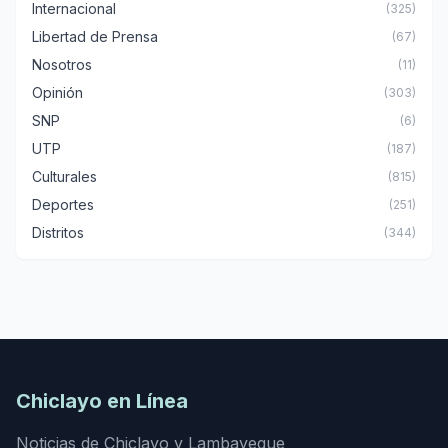
Internacional
(325)
Libertad de Prensa
(67)
Nosotros
(11)
Opinión
(303)
SNP
(6)
UTP
(187)
Culturales
(815)
Deportes
(251)
Distritos
(344)
Chiclayo en Línea
Noticias de Chiclayo y Lambayeque