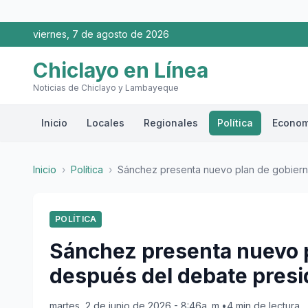
viernes, 7 de agosto de 2026
Chiclayo en Línea
Noticias de Chiclayo y Lambayeque
Inicio
Locales
Regionales
Política
Econom
Inicio
›
Política
›
Sánchez presenta nuevo plan de gobierno,
POLÍTICA
Sánchez presenta nuevo p
después del debate presi
martes, 2 de junio de 2026 - 8:46a. m.
•
4 min de lectura