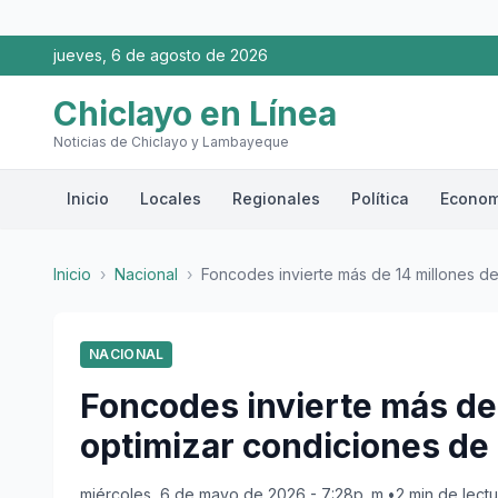
jueves, 6 de agosto de 2026
Chiclayo en Línea
Noticias de Chiclayo y Lambayeque
Inicio
Locales
Regionales
Política
Econom
Inicio
›
Nacional
›
Foncodes invierte más de 14 millones de 
NACIONAL
Foncodes invierte más de 
optimizar condiciones de t
miércoles, 6 de mayo de 2026 - 7:28p. m.
•
2 min de lectu