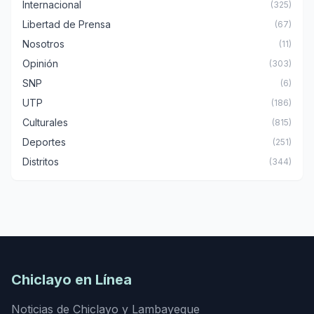
Internacional
(325)
Libertad de Prensa
(67)
Nosotros
(11)
Opinión
(303)
SNP
(6)
UTP
(186)
Culturales
(815)
Deportes
(251)
Distritos
(344)
Chiclayo en Línea
Noticias de Chiclayo y Lambayeque