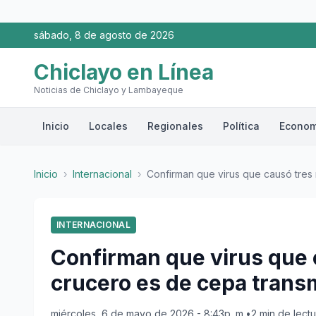
sábado, 8 de agosto de 2026
Chiclayo en Línea
Noticias de Chiclayo y Lambayeque
Inicio
Locales
Regionales
Política
Econom
Inicio
›
Internacional
›
Confirman que virus que causó tres 
INTERNACIONAL
Confirman que virus que 
crucero es de cepa trans
miércoles, 6 de mayo de 2026 - 8:43p. m.
•
2 min de lectu