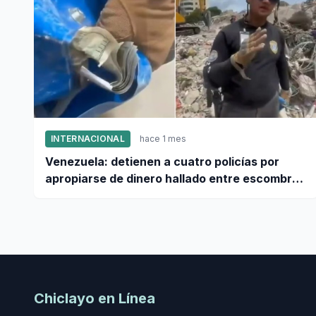
INTERNACIONAL
hace 1 mes
Venezuela: detienen a cuatro policías por
apropiarse de dinero hallado entre escombros
de viviendas colapsadas en La Guaira
Chiclayo en Línea