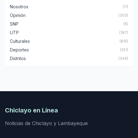
Nosotros
(11)
Opinión
(303)
SNP
(6)
UTP
(187)
Culturales
(815)
Deportes
(251)
Distritos
(344)
Chiclayo en Línea
Noticias de Chiclayo y Lambayeque