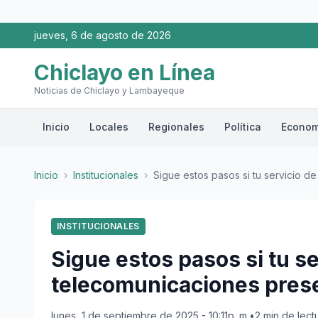
jueves, 6 de agosto de 2026
Chiclayo en Línea
Noticias de Chiclayo y Lambayeque
Inicio
Locales
Regionales
Política
Econom
Inicio
›
Institucionales
›
Sigue estos pasos si tu servicio de
INSTITUCIONALES
Sigue estos pasos si tu se
telecomunicaciones presen
lunes, 1 de septiembre de 2025 - 10:11p. m.
•
2 min de lect