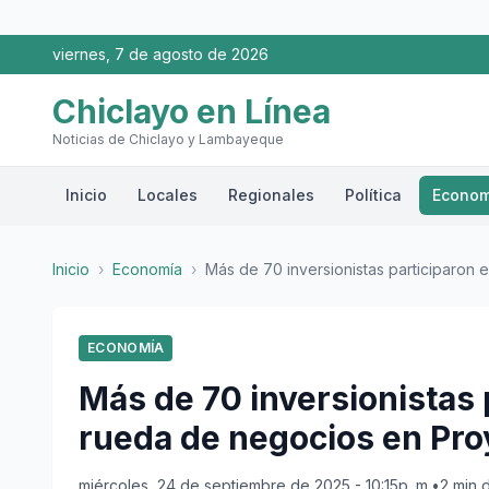
viernes, 7 de agosto de 2026
Chiclayo en Línea
Noticias de Chiclayo y Lambayeque
Inicio
Locales
Regionales
Política
Econom
Inicio
›
Economía
›
Más de 70 inversionistas participaron en 
ECONOMÍA
Más de 70 inversionistas 
rueda de negocios en Pro
miércoles, 24 de septiembre de 2025 - 10:15p. m.
•
2 min 