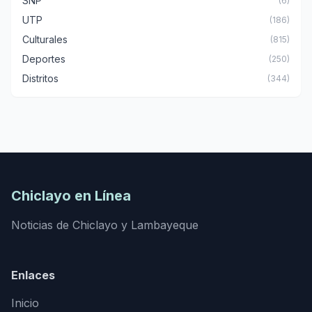
SNP
(6)
UTP
(186)
Culturales
(815)
Deportes
(250)
Distritos
(344)
Chiclayo en Línea
Noticias de Chiclayo y Lambayeque
Enlaces
Inicio