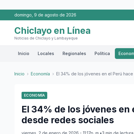
domingo, 9 de agosto de 2026
Chiclayo en Línea
Noticias de Chiclayo y Lambayeque
Inicio
Locales
Regionales
Política
Econom
Inicio
›
Economía
›
El 34% de los jóvenes en el Perú hace 
ECONOMÍA
El 34% de los jóvenes en
desde redes sociales
viernes, 2 de enero de 2026 - 11:17p. m.
•
3 min de lectura