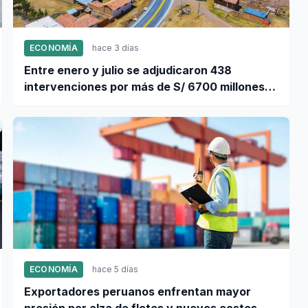
ECONOMÍA
hace 3 días
Entre enero y julio se adjudicaron 438
intervenciones por más de S/ 6700 millones
mediante OxI
ECONOMÍA
hace 5 días
Exportadores peruanos enfrentan mayor
presión por alza de fletes y nuevos costos