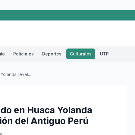
ía
Policiales
Deportes
Culturales
UTP
olanda revel...
ado en Huaca Yolanda
ión del Antiguo Perú
a