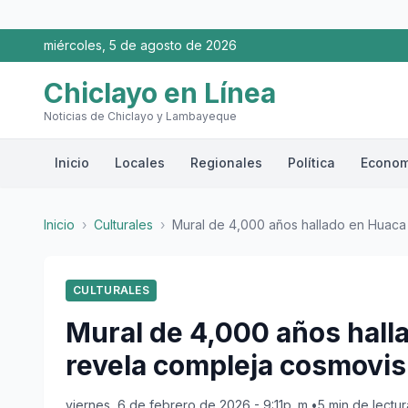
miércoles, 5 de agosto de 2026
Chiclayo en Línea
Noticias de Chiclayo y Lambayeque
Inicio
Locales
Regionales
Política
Econom
Inicio
›
Culturales
›
Mural de 4,000 años hallado en Huaca Y
CULTURALES
Mural de 4,000 años hall
revela compleja cosmovis
viernes, 6 de febrero de 2026 - 9:11p. m.
•
5 min de lectur