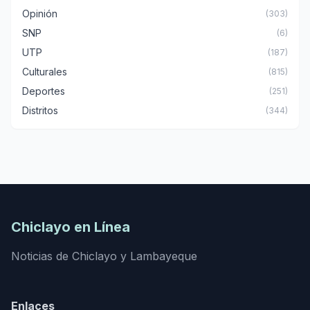
Opinión
(303)
SNP
(6)
UTP
(187)
Culturales
(815)
Deportes
(251)
Distritos
(344)
Chiclayo en Línea
Noticias de Chiclayo y Lambayeque
Enlaces