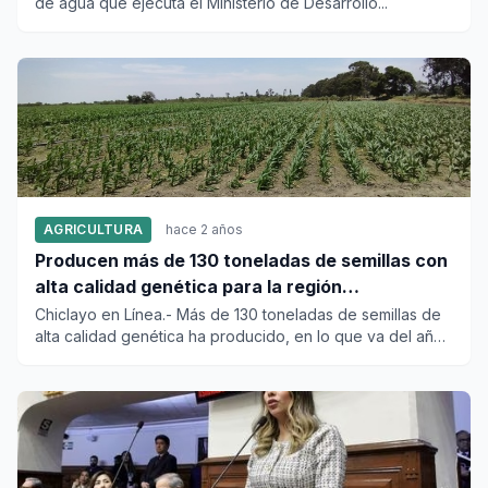
de agua que ejecuta el Ministerio de Desarrollo...
AGRICULTURA
hace 2 años
Producen más de 130 toneladas de semillas con
alta calidad genética para la región
Lambayeque
Chiclayo en Línea.- Más de 130 toneladas de semillas de
alta calidad genética ha producido, en lo que va del año,
el Ins...