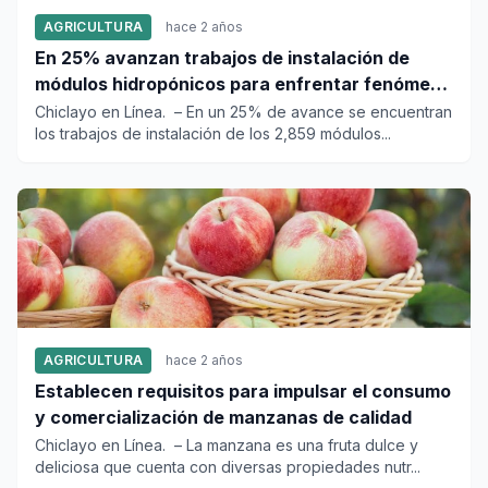
AGRICULTURA
hace 2 años
En 25% avanzan trabajos de instalación de
módulos hidropónicos para enfrentar fenómeno
El Niño Global
Chiclayo en Línea. – En un 25% de avance se encuentran
los trabajos de instalación de los 2,859 módulos...
AGRICULTURA
hace 2 años
Establecen requisitos para impulsar el consumo
y comercialización de manzanas de calidad
Chiclayo en Línea. – La manzana es una fruta dulce y
deliciosa que cuenta con diversas propiedades nutr...