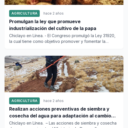
AGRICULTURA
hace 2 años
Promulgan la ley que promueve
industrialización del cultivo de la papa
Chiclayo en Línea. - El Congreso promulgó la Ley 31920,
la cual tiene como objetivo promover y fomentar la
actividad agr...
AGRICULTURA
hace 2 años
Realizan acciones preventivas de siembra y
cosecha del agua para adaptación al cambio
climático
Chiclayo en Línea. – Las acciones de siembra y cosecha