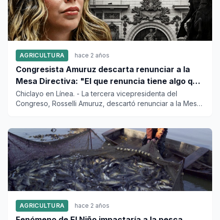
AGRICULTURA
hace 2 años
Congresista Amuruz descarta renunciar a la
Mesa Directiva: "El que renuncia tiene algo que
ocultar"
Chiclayo en Línea. - La tercera vicepresidenta del
Congreso, Rosselli Amuruz, descartó renunciar a la Mesa
Directiva del...
AGRICULTURA
hace 2 años
Fenómeno de El Niño impactaría a la pesca