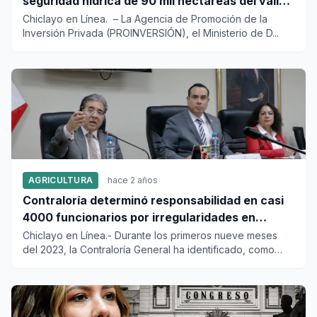
seguridad hídrica de 90 mil hectáreas del valle
Chancay – Lambayeque
Chiclayo en Línea. – La Agencia de Promoción de la
Inversión Privada (PROINVERSIÓN), el Ministerio de D...
AGRICULTURA
hace 2 años
Contraloría determinó responsabilidad en casi
4000 funcionarios por irregularidades en
entidades públicas
Chiclayo en Línea.- Durante los primeros nueve meses
del 2023, la Contraloría General ha identificado, como
resultado de...