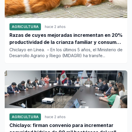
AGRICULTURA
hace 2 años
Razas de cuyes mejoradas incrementan en 20%
productividad de la crianza familiar y consumo
de su carne
Chiclayo en Línea. – En los últimos 5 años, el Ministerio de
Desarrollo Agrario y Riego (MIDAGRI) ha transfe...
AGRICULTURA
hace 2 años
Chiclayo: firman convenio para incrementar