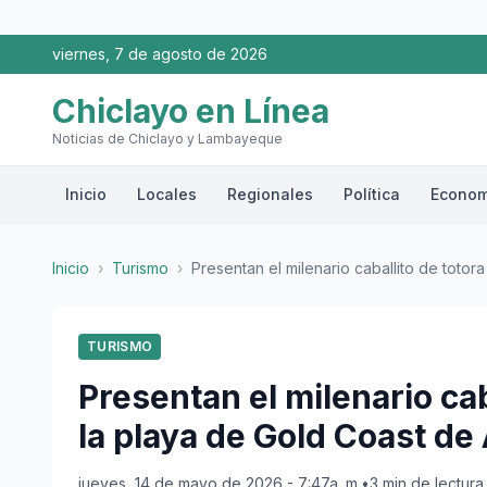
viernes, 7 de agosto de 2026
Chiclayo en Línea
Noticias de Chiclayo y Lambayeque
Inicio
Locales
Regionales
Política
Econom
Inicio
›
Turismo
›
Presentan el milenario caballito de totora
TURISMO
Presentan el milenario ca
la playa de Gold Coast de 
jueves, 14 de mayo de 2026 - 7:47a. m.
•
3 min de lectura