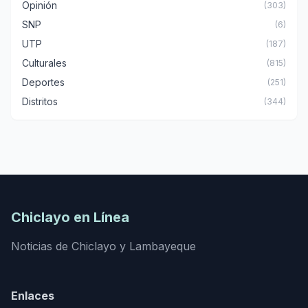
Opinión
(303)
SNP
(6)
UTP
(187)
Culturales
(815)
Deportes
(251)
Distritos
(344)
Chiclayo en Línea
Noticias de Chiclayo y Lambayeque
Enlaces