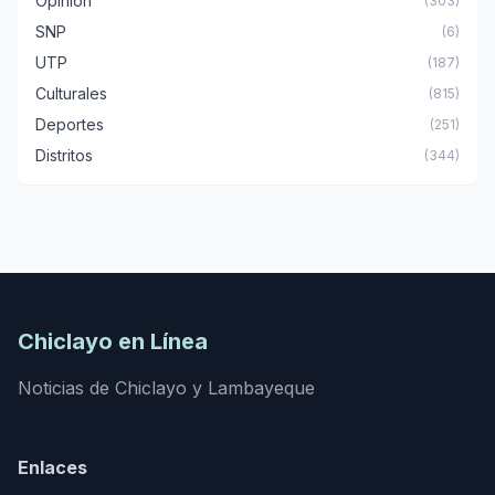
Opinión
(303)
SNP
(6)
UTP
(187)
Culturales
(815)
Deportes
(251)
Distritos
(344)
Chiclayo en Línea
Noticias de Chiclayo y Lambayeque
Enlaces