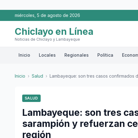
miércoles, 5 de agosto de 2026
Chiclayo en Línea
Noticias de Chiclayo y Lambayeque
Inicio
Locales
Regionales
Política
Econom
Inicio
›
Salud
›
Lambayeque: son tres casos confirmados de
SALUD
Lambayeque: son tres ca
sarampión y refuerzan ce
región