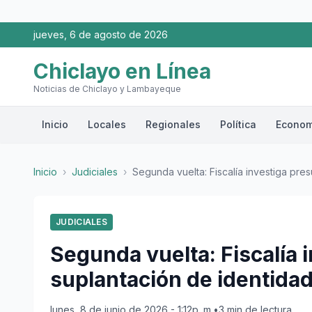
jueves, 6 de agosto de 2026
Chiclayo en Línea
Noticias de Chiclayo y Lambayeque
Inicio
Locales
Regionales
Política
Econom
Inicio
›
Judiciales
›
Segunda vuelta: Fiscalía investiga presu
JUDICIALES
Segunda vuelta: Fiscalía 
suplantación de identida
lunes, 8 de junio de 2026 - 1:12p. m.
•
3 min de lectura