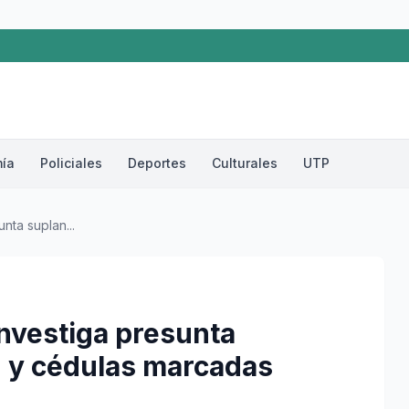
ía
Policiales
Deportes
Culturales
UTP
nta suplan...
investiga presunta
d y cédulas marcadas