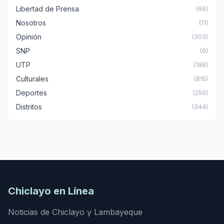
Libertad de Prensa
(66)
Nosotros
(11)
Opinión
(303)
SNP
(6)
UTP
(186)
Culturales
(815)
Deportes
(250)
Distritos
(344)
Chiclayo en Línea
Noticias de Chiclayo y Lambayeque