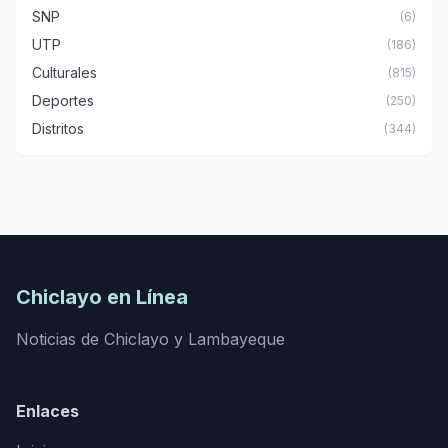
SNP
(6)
UTP
(186)
Culturales
(815)
Deportes
(250)
Distritos
(344)
Chiclayo en Línea
Noticias de Chiclayo y Lambayeque
Enlaces