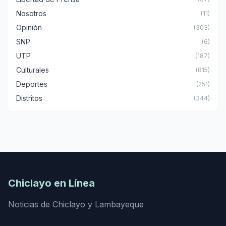
Nosotros
(11)
Opinión
(303)
SNP
(6)
UTP
(187)
Culturales
(815)
Deportes
(251)
Distritos
(344)
Chiclayo en Línea
Noticias de Chiclayo y Lambayeque